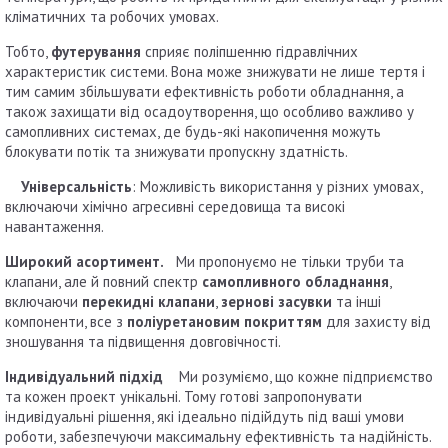
кліматичних та робочих умовах.
Тобто,
футерування
сприяє поліпшенню гідравлічних
характеристик системи. Вона може знижувати не лише тертя і
тим самим збільшувати ефективність роботи обладнання, а
також захищати від осадоутворення, що особливо важливо у
самопливних системах, де будь-які накопичення можуть
блокувати потік та знижувати пропускну здатність.
Універсальність
: Можливість використання у різних умовах,
включаючи хімічно агресивні середовища та високі
навантаження.
Широкий асортимент.
Ми пропонуємо не тільки труби та
клапани, але й повний спектр
самопливного обладнання
,
включаючи
перекидні клапани
,
зернові засувки
та інші
компоненти, все з
поліуретановим покриттям
для захисту від
зношування та підвищення довговічності.
Індивідуальний підхід
Ми розуміємо, що кожне підприємство
та кожен проект унікальні. Тому готові запропонувати
індивідуальні рішення, які ідеально підійдуть під ваші умови
роботи, забезпечуючи максимальну ефективність та надійність.