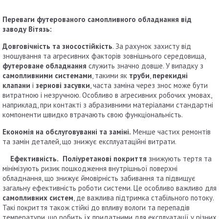
Переваги футерованого самопливного обладнання від
заводу В
ітязь:
Довговічність та зносостійкість
. За рахунок захисту від
зношування та агресивних факторів зовнішнього середовища,
футероване обладнання
служить значно довше. У випадку з
самопливними системами
, такими як
труби
,
перекидні
клапани
і
зернові засувки
, часта заміна через знос може бути
витратною і незручною. Особливо в агресивних робочих умовах,
наприклад, при контакті з абразивними матеріалами стандартні
компоненти швидко втрачають свою функціональність.
Економія на обслуговуванні та заміні.
Менше частих ремонтів
та замін деталей, що знижує експлуатаційні витрати.
Ефективність.
Поліуретанові покриття
знижують тертя та
мінімізують ризик пошкодження внутрішньої поверхні
обладнання, що знижує ймовірність забивання та підвищує
загальну ефективність роботи системи. Це особливо важливо для
самопливних систем
, де важлива підтримка стабільного потоку.
Такі покриття також стійкі до впливу вологи та перепадів
температури, що робить їх придатними для експлуатації у різних