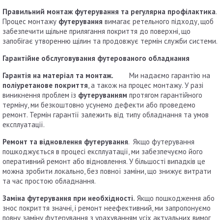
Правильний монтаж футерування та регулярна профілактика
.
Процес монтажу
футерування
вимагає ретельного підходу, щоб
забезпечити щільне прилягання покриття до поверхні, що
запобігає утворенню щілин та продовжує термін служби системи.
Гарантійне обслуговування футерованого обладнання
Гарантія на матеріал та монтаж.
Ми надаємо гарантію на
поліуретанове покриття
, а також на процес монтажу. У разі
виникнення проблем із
футеруванням
протягом гарантійного
терміну, ми безкоштовно усунемо дефекти або проведемо
ремонт. Термін гарантії залежить від типу обладнання та умов
експлуатації.
Ремонт та відновлення футерування
. Якщо футерування
пошкоджується в процесі експлуатації, ми забезпечуємо його
оперативний ремонт або відновлення. У більшості випадків це
можна зробити локально, без повної заміни, що знижує витрати
та час простою обладнання.
Заміна футерування при необхідності.
Якщо пошкодження або
знос покриття значні, і ремонт неефективний, ми запропонуємо
повну заміну футерування з урахуванням усіх актуальних вимог