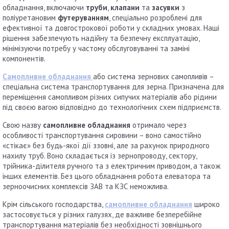
обладнання, включаючи
труби
,
клапани
та
засувки
з
поліуретановим
футеруванням
, спеціально розроблені для
ефективної та довгострокової роботи у складних умовах. Наші
рішення забезпечують надійну та безпечну експлуатацію,
мінімізуючи потребу у частому обслуговуванні та заміні
компонентів.
Самопливне обладнання
або система зернових самопливів –
спеціальна система транспортування для зерна. Призначена для
переміщення самопливом різних сипучих матеріалів або рідини
під своєю вагою відповідно до технологічних схем підприємств.
Свою назву
самопливне обладнання
отримало через
особливості транспортування сировини – воно самостійно
«стікає» без будь-якої дії ззовні, але за рахунок природного
нахилу труб. Воно складається із зернопроводу, сектору,
трійника-ділителя ручного та з електричним приводом, а також
інших елементів. Без цього обладнання робота елеватора та
зерноочисних комплексів ЗАВ та КЗС неможлива.
Крім сільського господарства,
самопливне обладнання
широко
застосовується у різних галузях, де важливе безперебійне
транспортування матеріалів без необхідності зовнішнього