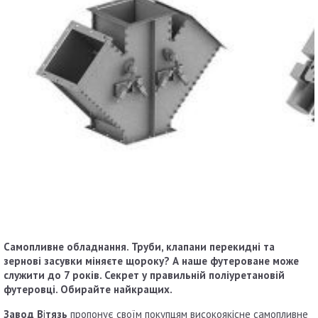
Самопливне обладнання. Труби,
клапани перекидні та
зернові засувки міняєте щороку
? А наше футероване може
служити до 7 років. Секрет у правильній поліуретановій
футеровці. Обирайте найкращих.
Завод В
і
тязь
пропонує своїм покупцям високоякісне самопливне