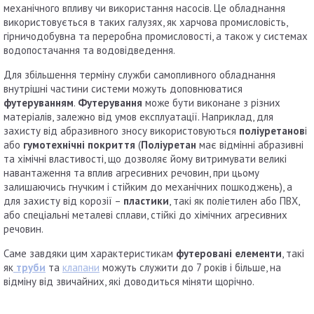
механічного впливу чи використання насосів. Це обладнання
використовується в таких галузях, як харчова промисловість,
гірничодобувна та переробна промисловості, а також у системах
водопостачання та водовідведення.
Для збільшення терміну служби самопливного обладнання
внутрішні частини системи можуть доповнюватися
футеруванням
.
Футерування
може бути виконане з різних
матеріалів, залежно від умов експлуатації. Наприклад, для
захисту від абразивного зносу використовуються
поліуретанов
і
або
гумотехнічні покриття
(
Поліуретан
має відмінні абразивні
та хімічні властивості, що дозволяє йому витримувати великі
навантаження та вплив агресивних речовин, при цьому
залишаючись гнучким і стійким до механічних пошкоджень), а
для захисту від корозії –
пластики
, такі як поліетилен або ПВХ,
або спеціальні металеві сплави, стійкі до хімічних агресивних
речовин.
Саме завдяки цим характеристикам
футеровані елементи
, такі
як
труби
та
клапани
можуть служити до 7 років і більше, на
відміну від звичайних, які доводиться міняти щорічно.