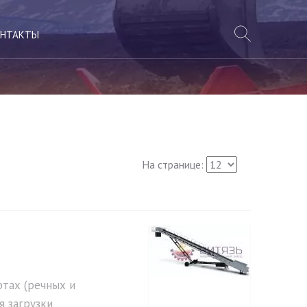
НТАКТЫ
На странице:
ртах (речных и
я загрузки