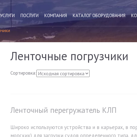
УСЛУГИ
ПОСЛУГИ
КОМПАНИЯ
КАТАЛОГ ОБОРУДОВАНИЯ
КО
зчики
Ленточные погрузчики
Сортировка:
Ленточный перегружатель КЛП
Широко используются устройства и в карьерах, в по
морских) для загрузки судов определенного типа, дл