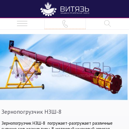
Зернопогрузчик НЗШ-8
Зернопогрузчик НЗШ-8 погружает-разгружает различные
сыпучие сельхозкультуры. 8-метровый шнековый агрегат