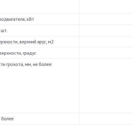
одвигателя, кВт
 шт.
хности, верхний ярус, м2
верхности, градус
и грохота, мм, не более:
е более