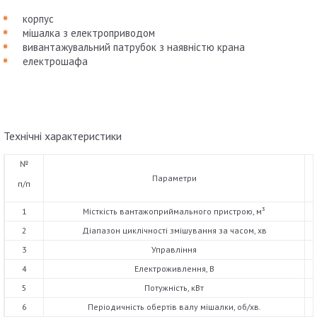
корпус
мішалка з електроприводом
вивантажувальний патрубок з наявністю крана
електрошафа
Технічні характеристики
№
Параметри
п/п
1
Місткість вантажоприймального пристрою, м³
2
Діапазон циклічності змішування за часом, хв
3
Управління
4
Електроживлення, В
5
Потужність, кВт
6
Періодичність обертів валу мішалки, об/хв.