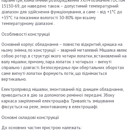
параметри, кліматичний розпорядження УХЛ4 позначені ГОСТом
15150-69, де наведено також – допустимий температурний
діапазон для здійснення функціонування, а саме – від +1°С до
+35°С та показники вологості 30-80% при всьому
температурному діапазоні .
Особливості конструкції
Основний корпус обладнання – повністю відкритий, кришка на
ньому знімна, по конструкції – зварний металевий. Мішалка являє
собою ротор, в структурі якого чотири лопатки, встановлений на
валу мішалки, причому, пара лопаток з чотирьох – вигнуті
спірально і довгасті. Безпосередньо при обертальних оборотах
саме вигнуті лопатки формують потік, що піднімається
вертикально.
Електропривод мішалки, змонтований під днищем обладнання,
приводиться в дію за допомогою ремінної передачі. Збоку
каркаса закріплений електрошафа. Тривалість змішування
фіксується на реле, змонтованому в електрошафі.
Основні складові конструкції
До основних частин пристрою належать: