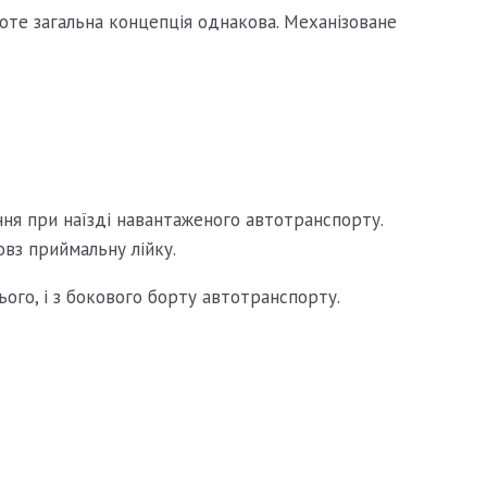
оте загальна концепція однакова. Механізоване
ння при наїзді навантаженого автотранспорту.
вз приймальну лійку.
ого, і з бокового борту автотранспорту.