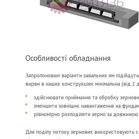
Особливості обладнання
Запропоновані варіанти завальних ям підійдут
вирви в наших конструкціях мінімальна (від 2 д
здійснювати приймання та обробку зернових
зменшити зовнішнє навантаження на фунда
рівномірно розподіляти зерно за довжиною
Для поділу потоку зернових використовують спе