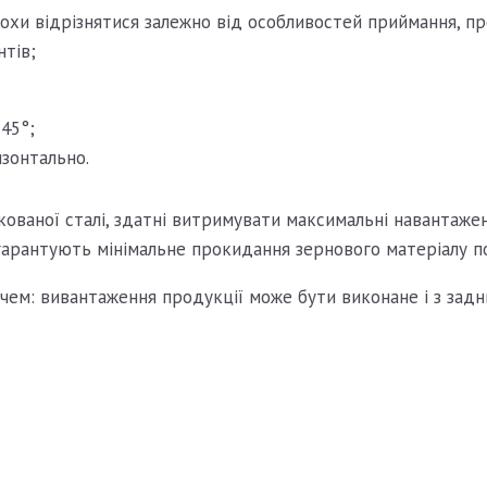
охи відрізнятися залежно від особливостей приймання, пр
нтів;
45°;
зонтально.
нкованої сталі, здатні витримувати максимальні навантаже
гарантують мінімальне прокидання зернового матеріалу по
ем: вивантаження продукції може бути виконане і з заднь